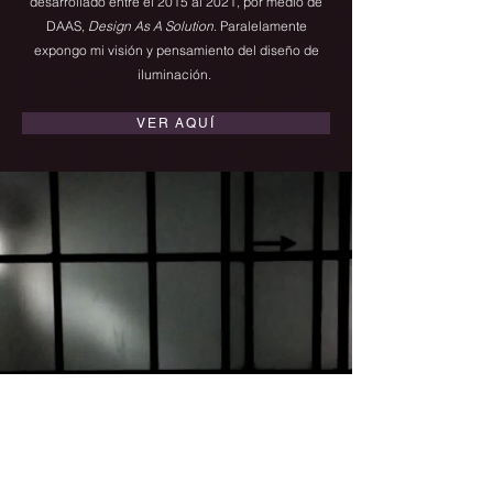
desarrollado entre el 2015 al 2021, por medio de
DAAS,
Design As A Solution
.
Paralelamente
expongo mi visión y pensamiento del diseño de
iluminación.
VER AQUÍ
CONTACTO